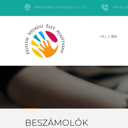
8600 Siófok, Somlay Artúr u. 20.
+36 30 2
HU
EN
|
BESZÁMOLÓK