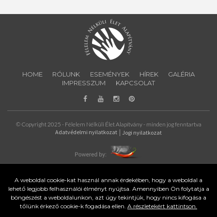
HOME
RÓLUNK
ESEMÉNYEK
HÍREK
GALÉRIA
IMPRESSZUM
KAPCSOLAT
© Copyright 2025 - Félelem Nélküli Élet Alapítvány - minden jog fenntartva
Adatvédelmi nyilatkozat
Jogi nyilatkozat
A weboldal cookie-kat használ annak érdekében, hogy a weboldal a
lehető legjobb felhasználói élményt nyújtsa. Amennyiben Ön folytatja a
böngészést a weboldalunkon, azt úgy tekintjük, hogy nincs kifogása a
tőlünk érkező cookie-k fogadása ellen.
A részletekért kattintson.