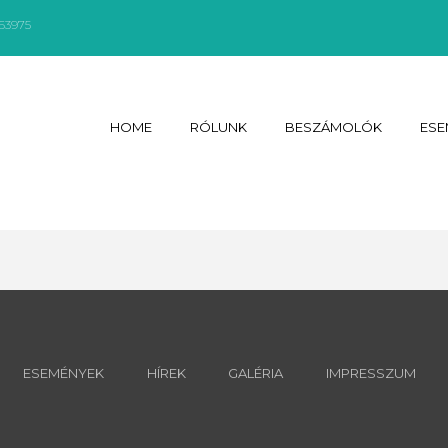
263975
HOME
RÓLUNK
BESZÁMOLÓK
ESE
ESEMÉNYEK
HÍREK
GALÉRIA
IMPRESSZUM