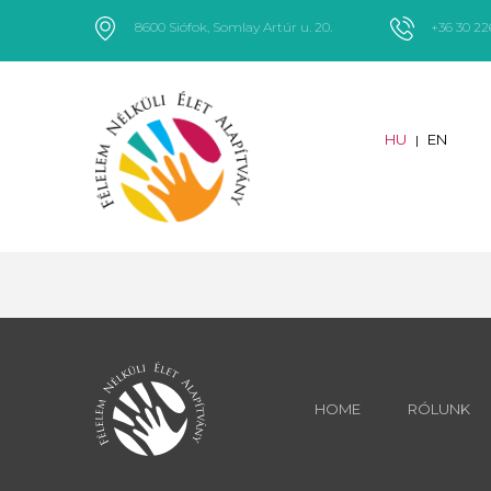
8600 Siófok, Somlay Artúr u. 20.
+36 30 2
HU
EN
|
HOME
RÓLUNK